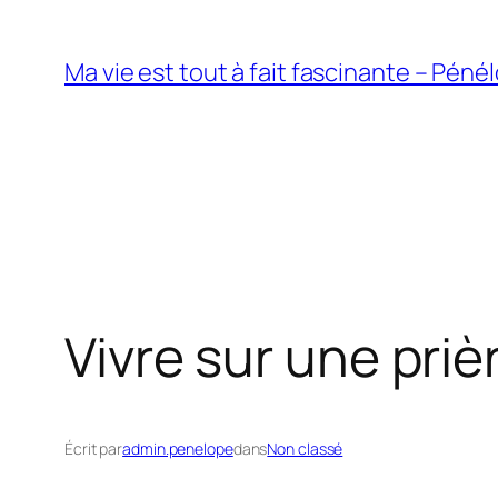
Aller
au
Ma vie est tout à fait fascinante – Pén
contenu
Vivre sur une priè
Écrit par
admin.penelope
dans
Non classé