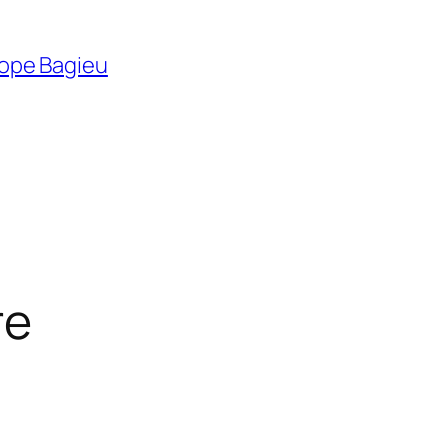
élope Bagieu
re