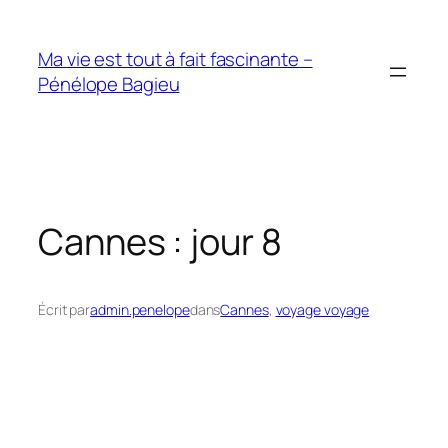
Aller
au
Ma vie est tout à fait fascinante –
contenu
Pénélope Bagieu
Cannes : jour 8
Écrit par
admin.penelope
dans
Cannes
, 
voyage voyage